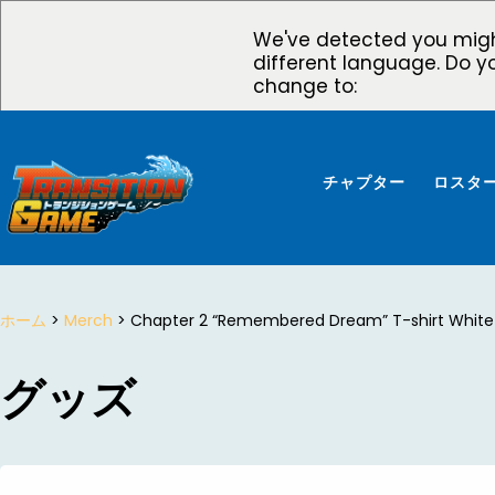
We've detected you migh
different language. Do y
change to:
チャプター
ロスタ
ホーム
>
Merch
> Chapter 2 “Remembered Dream” T-shirt White
グッズ